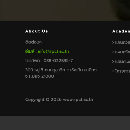
About Us
Academ
ติดต่อเรา
แผนกวิช
อีเมล์ : info@irpct.ac.th
แผนกวิช
โทรศัพท์ : 038-022835-7
แผนกเมค
309 หมู่ 5 ถนนสุขุมวิท ต.เชิงเนิน อ.เมือง
โครงการ
จ.ระยอง 21000
Copyright © 2026 www.irpct.ac.th