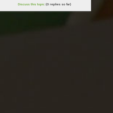
Discuss this topic
(0 replies so far)