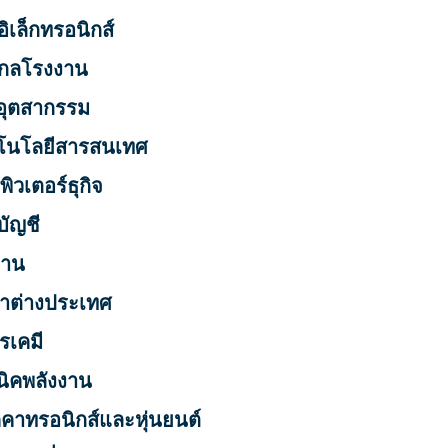
อิเล็กทรอนิกส์
งกลโรงงาน
ีอุตสากรรม
โนโลยีสารสนเทศ
ิวเตอร์ธุกิจ
บัญชี
ฐาน
าต่างประเทศ
รเคมี
นิคพลังงาน
คาทรอนิกส์และหุ่นยนต์