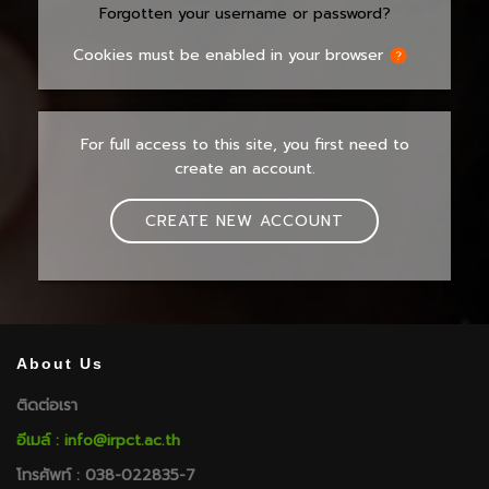
Forgotten your username or password?
Cookies must be enabled in your browser
For full access to this site, you first need to
create an account.
CREATE NEW ACCOUNT
About Us
ติดต่อเรา
อีเมล์ : info@irpct.ac.th
โทรศัพท์ : 038-022835-7