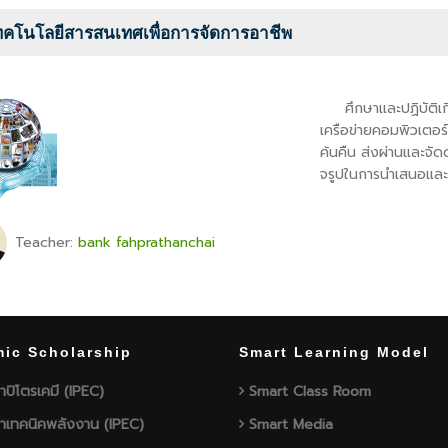
ทคโนโลยีสารสนเทศเพื่อการจัดการอาชีพ
ศึกษาและปฏิบัติเก
เครือข่ายคอมพิวเตอร
ค้นคืน ส่งผ่านและจัดดําเนินการข้
จรูปในการนําเสนอแล
Teacher:
bank fahprathanchai
ic Scholarship
Smart Learning Model
าปิโตรเคมี (IPEC)
Smart Class Room
าเทคนิคพลังงาน (IPEC)
Smart Media