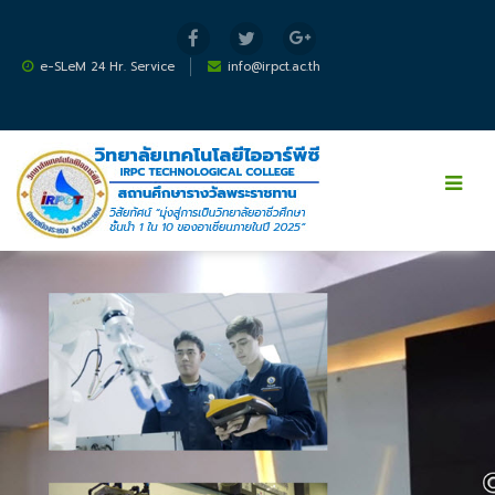
ไปยังเนื้อหาหลัก
e-SLeM 24 Hr. Service
info@irpct.ac.th