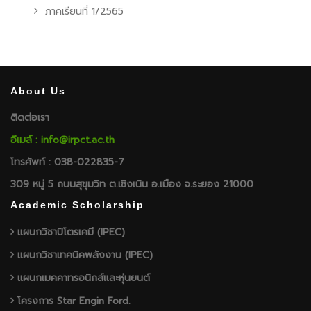
ภาคเรียนที่ 1/2565
About Us
ติดต่อเรา
อีเมล์ : info@irpct.ac.th
โทรศัพท์ : 038-022835-7
309 หมู่ 5 ถนนสุขุมวิท ต.เชิงเนิน อ.เมือง จ.ระยอง 21000
Academic Scholarship
แผนกวิชาปิโตรเคมี (IPEC)
แผนกวิชาเทคนิคพลังงาน (IPEC)
แผนกเมคคาทรอนิกส์และหุ่นยนต์
โครงการ Star Engin Ford.