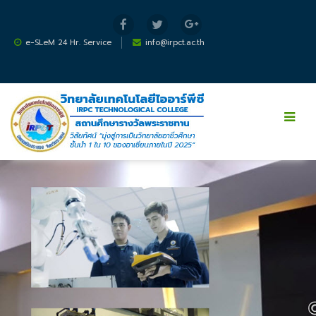
ไปยังเนื้อหาหลัก
e-SLeM 24 Hr. Service
info@irpct.ac.th