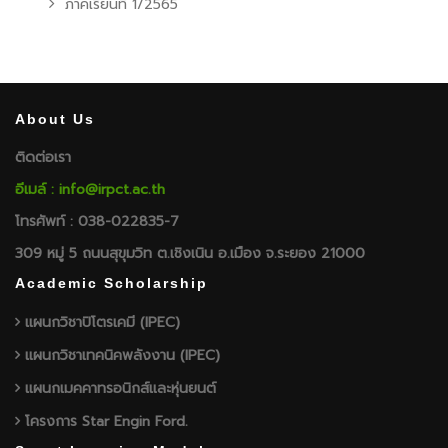
ภาคเรียนที่ 1/2565
About Us
ติดต่อเรา
อีเมล์ : info@irpct.ac.th
โทรศัพท์ : 038-022835-7
309 หมู่ 5 ถนนสุขุมวิท ต.เชิงเนิน อ.เมือง จ.ระยอง 21000
Academic Scholarship
แผนกวิชาปิโตรเคมี (IPEC)
แผนกวิชาเทคนิคพลังงาน (IPEC)
แผนกเมคคาทรอนิกส์และหุ่นยนต์
โครงการ Star Engin Ford.