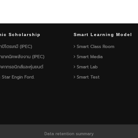
ic Scholarship
Smart Learning Model
าปิโตรเคมี (IPEC)
Smart Class Room
าเทคนิคพลังงาน (IPEC)
Smart Media
คาทรอนิกส์และหุ่นยนต์
Smart Lab
 Star Engin Ford.
Smart Test
Data retention summary