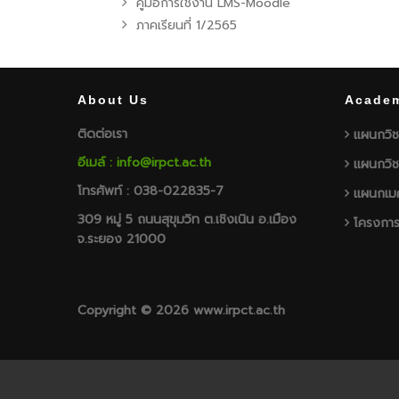
คู่มือการใช้งาน LMS-Moodle
ภาคเรียนที่ 1/2565
About Us
Academ
ติดต่อเรา
แผนกวิช
อีเมล์ : info@irpct.ac.th
แผนกวิช
โทรศัพท์ : 038-022835-7
แผนกเมค
309 หมู่ 5 ถนนสุขุมวิท ต.เชิงเนิน อ.เมือง
โครงการ
จ.ระยอง 21000
Copyright © 2026 www.irpct.ac.th