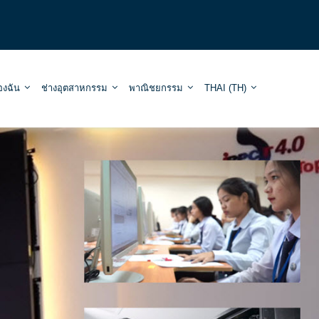
องฉัน
ช่างอุตสาหกรรม
พาณิชยกรรม
THAI ‎(TH)‎