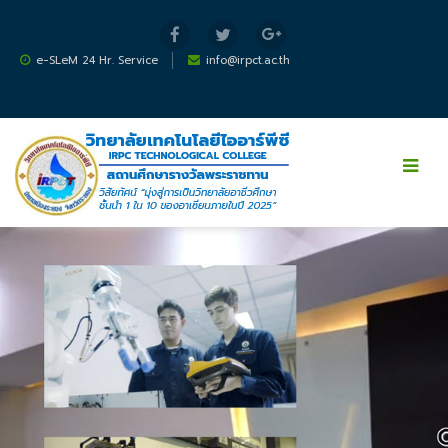
ไปยังเนื้อหาหลัก
e-SLeM 24 Hr. Service
info@irpct.ac.th