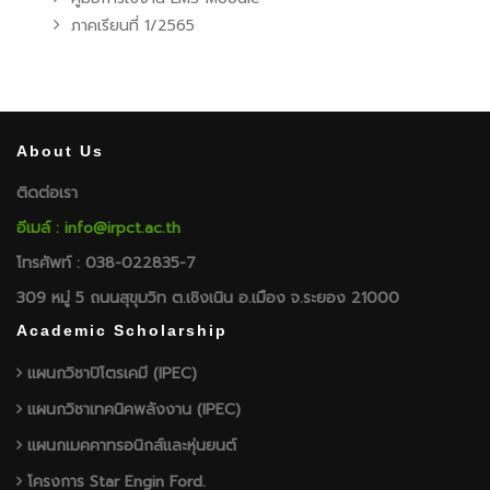
ภาคเรียนที่ 1/2565
About Us
ติดต่อเรา
อีเมล์ : info@irpct.ac.th
โทรศัพท์ : 038-022835-7
309 หมู่ 5 ถนนสุขุมวิท ต.เชิงเนิน อ.เมือง จ.ระยอง 21000
Academic Scholarship
แผนกวิชาปิโตรเคมี (IPEC)
แผนกวิชาเทคนิคพลังงาน (IPEC)
แผนกเมคคาทรอนิกส์และหุ่นยนต์
โครงการ Star Engin Ford.