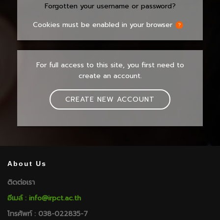
Forgotten your username or password?
Cookies must be enabled in your browser
For full access to this site, you first need to
create an account.
CREATE NEW ACCOUNT
About Us
ติดต่อเรา
อีเมล์ : info@irpct.ac.th
โทรศัพท์ : 038-022835-7