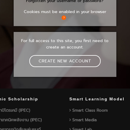
Forgotten your username or password?
Cookies must be enabled in your browser
For full access to this site, you first need to
create an account.
CREATE NEW ACCOUNT
ic Scholarship
Smart Learning Model
าปิโตรเคมี (IPEC)
Smart Class Room
าเทคนิคพลังงาน (IPEC)
Smart Media
คาทรอนิกส์และหุ่นยนต์
Smart Lab