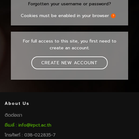
Forgotten your username or password?
Cookies must be enabled in your browser
For full access to this site, you first need to
create an account.
CREATE NEW ACCOUNT
About Us
ติดต่อเรา
อีเมล์ : info@irpct.ac.th
โทรศัพท์ : 038-022835-7